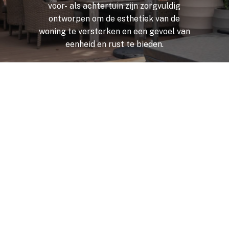
voor-
als
achtertuin
zijn
zorgvuldig
ontworpen
om
de
esthetiek
van
de
woning
te
versterken
en
een
gevoel
van
eenheid
en
rust
te
bieden.