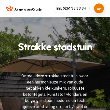
Skip
Menu
to
BEL 0251 33 83 34
main
Close
content
Menu
S
t
r
a
k
k
e
s
t
a
d
s
t
u
i
n
Ontdek
deze
strakke
stadstuin,
waar
een
harmonieuze
mix
van
oude
gebakken
kleiklinkers,
robuuste
betontegels,
kunststof
vlonders
en
beige
grind
een
moderne
en
toch
tijdloze
uitstraling
creëert.
Zowel
de